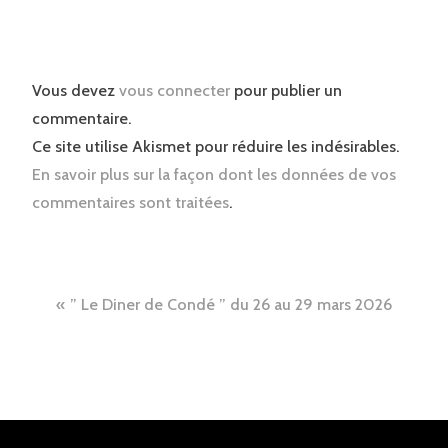
Vous devez
vous connecter
pour publier un
commentaire.
Ce site utilise Akismet pour réduire les indésirables.
En savoir plus sur la façon dont les données de vos
commentaires sont traitées
.
Navigation
” Le Diner de Condé ” du 26 au 29 mars 2026
de
l’article